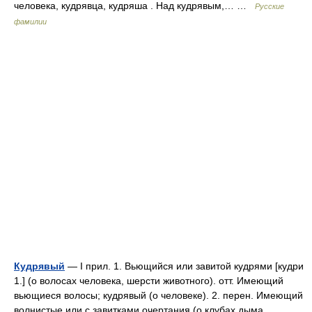
человека, кудрявца, кудряша . Над кудрявым,… …
Русские
фамилии
Кудрявый
— I прил. 1. Вьющийся или завитой кудрями [кудри
1.] (о волосах человека, шерсти животного). отт. Имеющий
вьющиеся волосы; кудрявый (о человеке). 2. перен. Имеющий
волнистые или с завитками очертания (о клубах дыма,