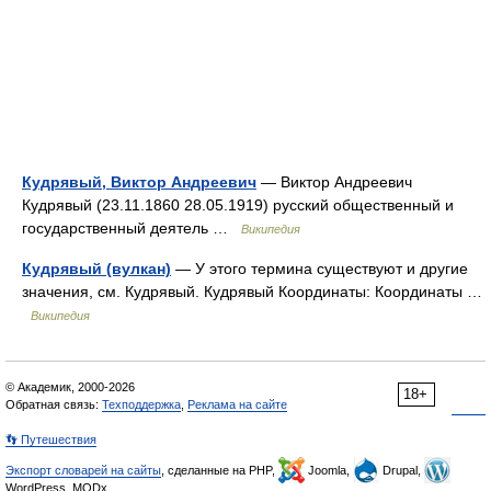
Кудрявый, Виктор Андреевич
— Виктор Андреевич
Кудрявый (23.11.1860 28.05.1919) русский общественный и
государственный деятель …
Википедия
Кудрявый (вулкан)
— У этого термина существуют и другие
значения, см. Кудрявый. Кудрявый Координаты: Координаты …
Википедия
© Академик, 2000-2026
18+
Обратная связь:
Техподдержка
,
Реклама на сайте
👣 Путешествия
Экспорт словарей на сайты
, сделанные на PHP,
Joomla,
Drupal,
WordPress, MODx.