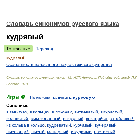
Словарь синонимов русского языка
кудрявый
Толкование
Перевод
кудрявый
Особенности волосяного покрова живого существа
Словарь синонимов русского языка. - М.: АСТ, Астрель
.
Под общ. ред. проф. Л.Г.
Бабенко
.
2011
.
Игры ⚽
Поможем написать курсовую
Синонимы
:
в завитках
,
в кольцах
,
в локонах
,
витиеватый
,
вихрастый
,
волнистый
,
высокопарный
,
вычурный
,
вьющийся
,
затейливый
,
из кольца в кольцо
,
кудреватый
,
курчавый
,
кучерявый
,
лысеющий
,
лысый
,
манерный
,
с кудрями
,
цветистый