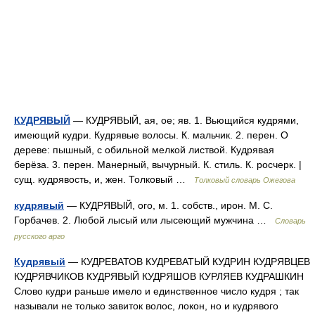
КУДРЯВЫЙ
— КУДРЯВЫЙ, ая, ое; яв. 1. Вьющийся кудрями,
имеющий кудри. Кудрявые волосы. К. мальчик. 2. перен. О
дереве: пышный, с обильной мелкой листвой. Кудрявая
берёза. 3. перен. Манерный, вычурный. К. стиль. К. росчерк. |
сущ. кудрявость, и, жен. Толковый …
Толковый словарь Ожегова
кудрявый
— КУДРЯВЫЙ, ого, м. 1. собств., ирон. М. С.
Горбачев. 2. Любой лысый или лысеющий мужчина …
Словарь
русского арго
Кудрявый
— КУДРЕВАТОВ КУДРЕВАТЫЙ КУДРИН КУДРЯВЦЕВ
КУДРЯВЧИКОВ КУДРЯВЫЙ КУДРЯШОВ КУРЛЯЕВ КУДРАШКИН
Слово кудри раньше имело и единственное число кудря ; так
называли не только завиток волос, локон, но и кудрявого