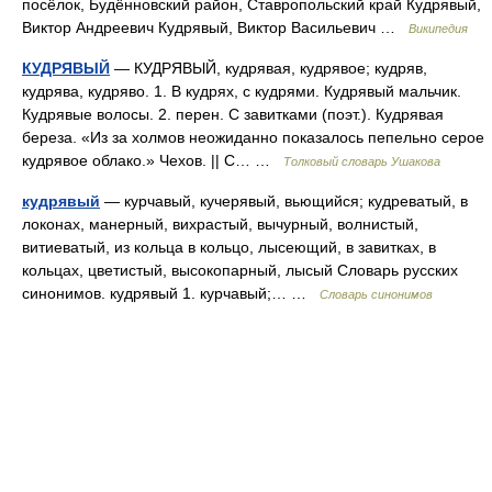
посёлок, Будённовский район, Ставропольский край Кудрявый,
Виктор Андреевич Кудрявый, Виктор Васильевич …
Википедия
КУДРЯВЫЙ
— КУДРЯВЫЙ, кудрявая, кудрявое; кудряв,
кудрява, кудряво. 1. В кудрях, с кудрями. Кудрявый мальчик.
Кудрявые волосы. 2. перен. С завитками (поэт.). Кудрявая
береза. «Из за холмов неожиданно показалось пепельно серое
кудрявое облако.» Чехов. || С… …
Толковый словарь Ушакова
кудрявый
— курчавый, кучерявый, вьющийся; кудреватый, в
локонах, манерный, вихрастый, вычурный, волнистый,
витиеватый, из кольца в кольцо, лысеющий, в завитках, в
кольцах, цветистый, высокопарный, лысый Словарь русских
синонимов. кудрявый 1. курчавый;… …
Словарь синонимов