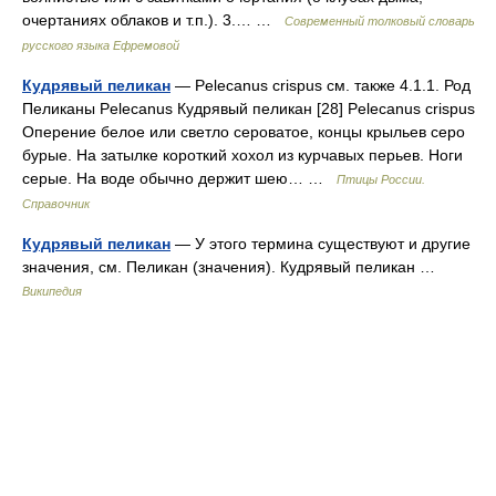
очертаниях облаков и т.п.). 3.… …
Современный толковый словарь
русского языка Ефремовой
Кудрявый пеликан
— Pelecanus crispus см. также 4.1.1. Род
Пеликаны Pelecanus Кудрявый пеликан [28] Pelecanus crispus
Оперение белое или светло сероватое, концы крыльев серо
бурые. На затылке короткий хохол из курчавых перьев. Ноги
серые. На воде обычно держит шею… …
Птицы России.
Справочник
Кудрявый пеликан
— У этого термина существуют и другие
значения, см. Пеликан (значения). Кудрявый пеликан …
Википедия